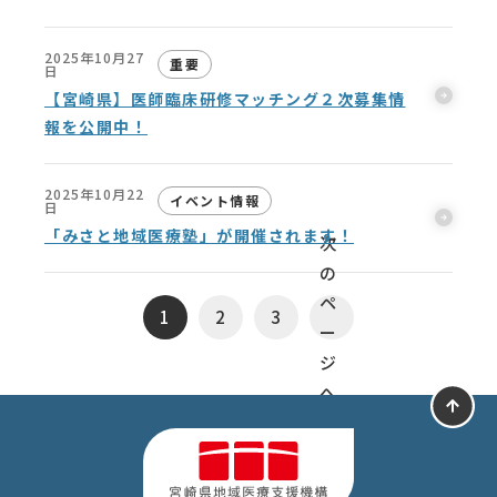
2025年10月27
重要
日
【宮崎県】医師臨床研修マッチング２次募集情
報を公開中！
2025年10月22
イベント情報
日
「みさと地域医療塾」が開催されます！
次
の
ペ
1
2
3
ー
ジ
へ