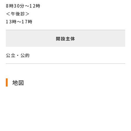
8時30分～12時
＜午後診＞
13時～17時
開設主体
公立・公的
地図