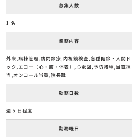
募集人数
1 名
業務内容
外来,病棟管理,訪問診療,内視鏡検査,各種健診・人間ド
ック,エコー（心・腹・体表）,心電図,予防接種,当直担
当,オンコール当番,院長職
勤務日数
週 5 日程度
勤務曜日